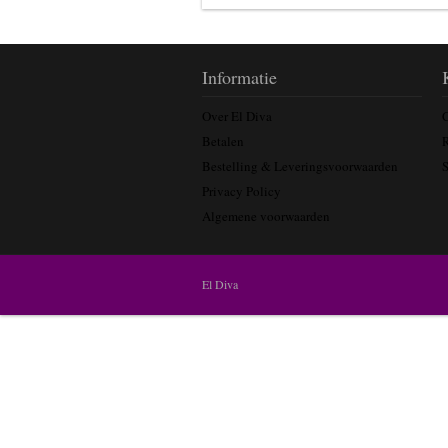
Informatie
Over El Diva
Betalen
Bestelling & Leveringsvoorwaarden
Privacy Policy
Algemene voorwaarden
El Diva