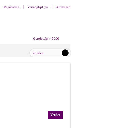
Registreren
Verlanglijst (0)
Afrekenen
0 product(en) - € 0,00
Verder