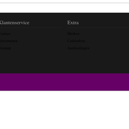
Klantenservice
Extra
Contact
Merken
Retourneren
Cadeaubon
Sitemap
Aanbiedingen