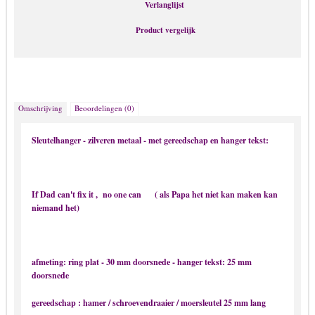
Verlanglijst
Riemen
Product vergelijk
Ringen
Sieraden met Swarovski stenen
Sieraden met teksten
Sieraden van Kurk
Omschrijving
Beoordelingen (0)
Sleutel & tassen Hangers
Sleutelhanger - zilveren metaal - met gereedschap en hanger tekst:
Speenkoord & Rammelaar
Tassen & Kleding
Urn – As – Crematorium kettingen
If Dad can't fix it , no one can ( als Papa het niet kan maken kan
niemand het)
Heren sieraden
Armbanden
Das-speld / stropdas
afmeting: ring plat - 30 mm doorsnede - hanger tekst: 25 mm
doorsnede
Hip Hop kettingen
Horloge
gereedschap : hamer / schroevendraaier / moersleutel 25 mm lang