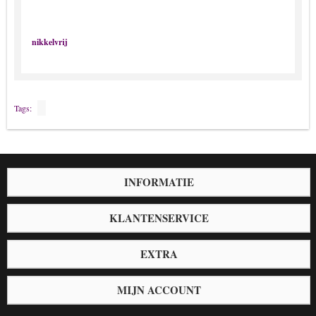
Kettingen Heren
Manchetknopen
nikkelvrij
Money clips
Oorbellen Stainless Steel
Sleutelhangers
Tags:
Kralen & Materialen
Armbanden
Bedels
Belletjes
INFORMATIE
Boeddha
KLANTENSERVICE
Boeken
Chakra hangers
EXTRA
Display-Labels
MIJN ACCOUNT
Hanger met oog
Hangers