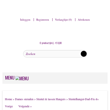
Inloggen
Registreren
Verlanglijst (0)
Afrekenen
0 product(en) - € 0,00
MENU
Dames sieraden
Home
Dames sieraden
Sleutel & tassen Hangers
Sleutelhanger-Dad-Fix-it
«
>
>
>
Armbanden
Vorige
Volgende »