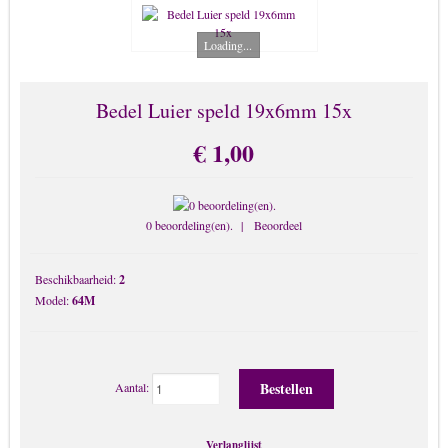
Broche
Chunks-Button-Drukknopen
Loading...
Enkelbandjes & Body Sieraden
Haarbanden
Bedel Luier speld 19x6mm 15x
Horloges
€ 1,00
Kado kaart sieraad
Kettingen
Kinderen Sieraden
0 beoordeling(en).
|
Beoordeel
Kruis & Religies
Beschikbaarheid:
2
LOLITA Sieraden
Model:
64M
Memory Lockets
Mobiel-benodigdheden
Mondkapjes
Aantal:
Oorbellen
Parelsieraden
Verlanglijst