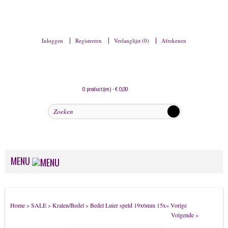
Inloggen
Registreren
Verlanglijst (0)
Afrekenen
0 product(en) - € 0,00
MENU
Dames sieraden
Home
SALE
Kralen/Bedel
Bedel Luier speld 19x6mm 15x
« Vorige
>
>
>
Armbanden
Volgende »