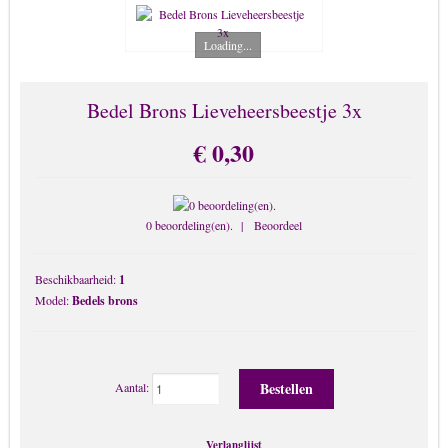
Broche
Chunks-Button-Drukknopen
Loading...
Enkelbandjes & Body Sieraden
Haarbanden
Bedel Brons Lieveheersbeestje 3x
Horloges
€ 0,30
Kado kaart sieraad
Kettingen
Kinderen Sieraden
0 beoordeling(en).
|
Beoordeel
Kruis & Religies
Beschikbaarheid:
1
LOLITA Sieraden
Model:
Bedels brons
Memory Lockets
Mobiel-benodigdheden
Mondkapjes
Aantal:
Oorbellen
Parelsieraden
Verlanglijst