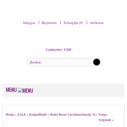
Inloggen
Registreren
Verlanglijst (0)
Afrekenen
0 product(en) - € 0,00
MENU
Dames sieraden
Home
SALE
Kralen/Bedel
Bedel Brons Lieveheersbeestje 3x
« Vorige
>
>
>
Armbanden
Volgende »