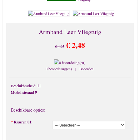
Broche
Chunks-Button-Drukknopen
Enkelbandjes & Body Sieraden
Haarbanden
Armband Leer Vliegtuig
Horloges
€ 2,48
€ 4,95
Kado kaart sieraad
Kettingen
Kinderen Sieraden
0 beoordeling(en).
|
Beoordeel
Kruis & Religies
Beschikbaarheid:
11
LOLITA Sieraden
Model:
sieraad 9
Memory Lockets
Mobiel-benodigdheden
Beschikbare opties:
Mondkapjes
*
Kleuren 01:
Oorbellen
Parelsieraden