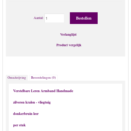
Riemen
Ringen
Aantal:
Sieraden met Swarovski stenen
Sieraden met teksten
Verlanglijst
Sieraden van Kurk
Product vergelijk
Sleutel & tassen Hangers
Speenkoord & Rammelaar
Tassen & Kleding
Omschrijving
Beoordelingen (0)
Urn – As – Crematorium kettingen
Heren sieraden
Verstelbare Leren Armband Handmade
Armbanden
zilveren kralen - vliegtuig
Das-speld / stropdas
donkerbruin leer
Hip Hop kettingen
Horloge
per stuk