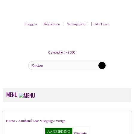
Inloggen
Registreren
Verlanglijst (0)
Afrekenen
0 product(en) - € 0,00
MENU
Dames sieraden
Home
Armband Leer Vliegtuig
« Vorige
>
Armbanden
AANBIEDING