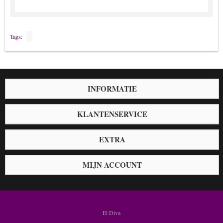
Kettingen Heren
Manchetknopen
Money clips
Tags:
Oorbellen Stainless Steel
Sleutelhangers
Kralen & Materialen
INFORMATIE
Armbanden
Bedels
KLANTENSERVICE
Belletjes
EXTRA
Boeddha
Boeken
MIJN ACCOUNT
Chakra hangers
Display-Labels
Hanger met oog
El Diva
Hangers