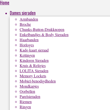
Home
Dames sieraden
Armbanden
Broche
Chunks-Button-Drukknopen
Enkelbandjes & Body Sieraden
Haarbanden
Horloges
Kado kaart sieraad
Kettingen
Kinderen Sieraden
Kruis & Religies
LOLITA Sieraden
Memory Lockets
Mobiel-benodigdheden
Mondkapjes
Oorbellen
Parelsieraden
Riemen
Ringen