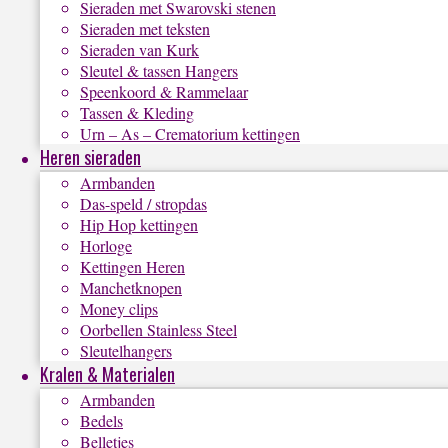
Sieraden met Swarovski stenen
Sieraden met teksten
Sieraden van Kurk
Sleutel & tassen Hangers
Speenkoord & Rammelaar
Tassen & Kleding
Urn – As – Crematorium kettingen
Heren sieraden
Armbanden
Das-speld / stropdas
Hip Hop kettingen
Horloge
Kettingen Heren
Manchetknopen
Money clips
Oorbellen Stainless Steel
Sleutelhangers
Kralen & Materialen
Armbanden
Bedels
Belletjes