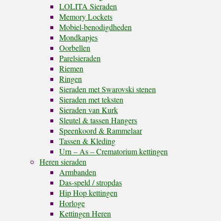
LOLITA Sieraden
Memory Lockets
Mobiel-benodigdheden
Mondkapjes
Oorbellen
Parelsieraden
Riemen
Ringen
Sieraden met Swarovski stenen
Sieraden met teksten
Sieraden van Kurk
Sleutel & tassen Hangers
Speenkoord & Rammelaar
Tassen & Kleding
Urn – As – Crematorium kettingen
Heren sieraden
Armbanden
Das-speld / stropdas
Hip Hop kettingen
Horloge
Kettingen Heren