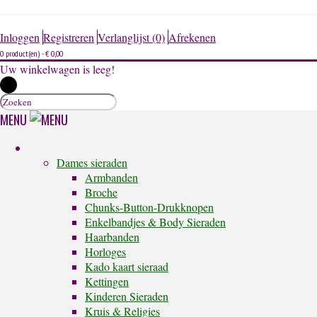
Inloggen
Registreren
Verlanglijst (0)
Afrekenen
0 product(en) - € 0,00
Uw winkelwagen is leeg!
MENU
Dames sieraden
Armbanden
Broche
Chunks-Button-Drukknopen
Enkelbandjes & Body Sieraden
Haarbanden
Horloges
Kado kaart sieraad
Kettingen
Kinderen Sieraden
Kruis & Religies