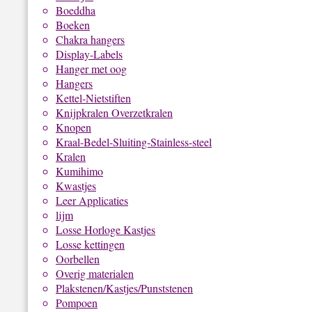
Boeddha
Boeken
Chakra hangers
Display-Labels
Hanger met oog
Hangers
Kettel-Nietstiften
Knijpkralen Overzetkralen
Knopen
Kraal-Bedel-Sluiting-Stainless-steel
Kralen
Kumihimo
Kwastjes
Leer Applicaties
lijm
Losse Horloge Kastjes
Losse kettingen
Oorbellen
Overig materialen
Plakstenen/Kastjes/Punststenen
Pompoen