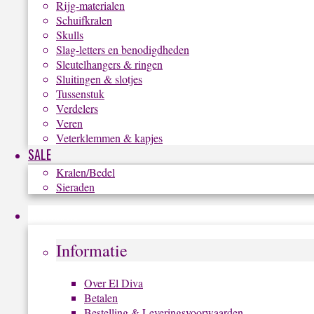
Rijg-materialen
Schuifkralen
Skulls
Slag-letters en benodigdheden
Sleutelhangers & ringen
Sluitingen & slotjes
Tussenstuk
Verdelers
Veren
Veterklemmen & kapjes
SALE
Kralen/Bedel
Sieraden
Informatie
Informatie
Over El Diva
Betalen
Bestelling & Leveringsvoorwaarden