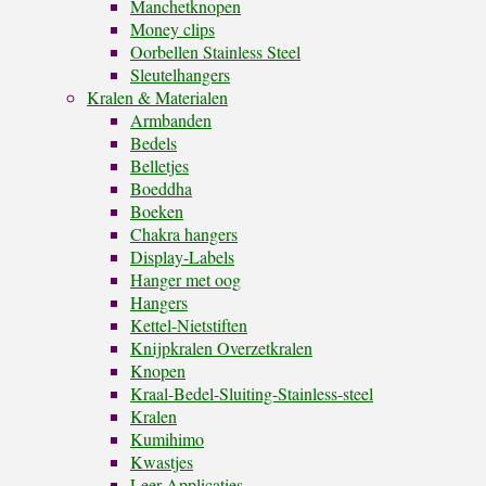
Manchetknopen
Money clips
Oorbellen Stainless Steel
Sleutelhangers
Kralen & Materialen
Armbanden
Bedels
Belletjes
Boeddha
Boeken
Chakra hangers
Display-Labels
Hanger met oog
Hangers
Kettel-Nietstiften
Knijpkralen Overzetkralen
Knopen
Kraal-Bedel-Sluiting-Stainless-steel
Kralen
Kumihimo
Kwastjes
Leer Applicaties