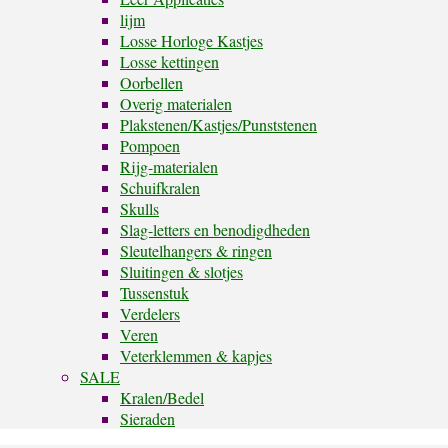
lijm
Losse Horloge Kastjes
Losse kettingen
Oorbellen
Overig materialen
Plakstenen/Kastjes/Punststenen
Pompoen
Rijg-materialen
Schuifkralen
Skulls
Slag-letters en benodigdheden
Sleutelhangers & ringen
Sluitingen & slotjes
Tussenstuk
Verdelers
Veren
Veterklemmen & kapjes
SALE
Kralen/Bedel
Sieraden