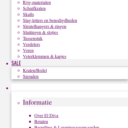
Rijg-materialen
Schuifkralen
Skulls
Slag-letters en benodigdheden
Sleutelhangers & ringen
Sluitingen & slotjes
Tussenstuk
Verdelers
Veren
Veterklemmen & kapjes
SALE
Kralen/Bedel
Sieraden
Informatie
Informatie
Over El Diva
Betalen
Bestelling & Leveringsvoorwaarden