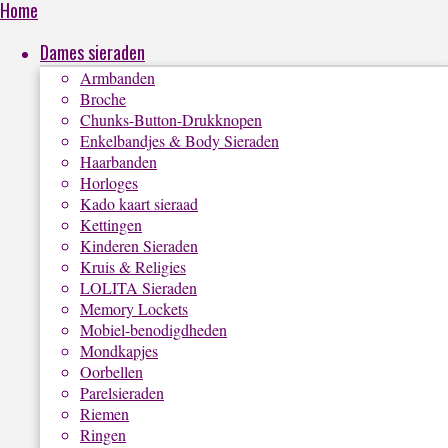
Home
Dames sieraden
Armbanden
Broche
Chunks-Button-Drukknopen
Enkelbandjes & Body Sieraden
Haarbanden
Horloges
Kado kaart sieraad
Kettingen
Kinderen Sieraden
Kruis & Religies
LOLITA Sieraden
Memory Lockets
Mobiel-benodigdheden
Mondkapjes
Oorbellen
Parelsieraden
Riemen
Ringen