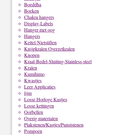
Boeddha
Boeken
Chakra hangers
Display-Labels
Hanger met oog
Hangers
Kettel-Nietstiften
Knijpkralen Overzetkralen
Knopen
Kraal-Bedel-Sluiting-Stainless-steel
Kralen
Kumihimo
Kwastjes
Leer Applicaties
lijm
Losse Horloge Kastjes
Losse kettingen
Oorbellen
Overig materialen
Plakstenen/Kastjes/Punststenen
Pompoen