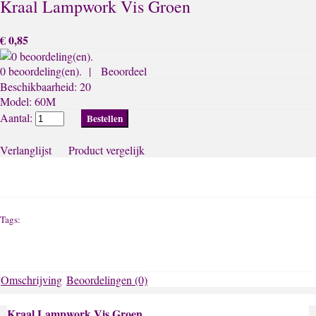
Kraal Lampwork Vis Groen
€ 0,85
0 beoordeling(en).
|
Beoordeel
Beschikbaarheid:
20
Model:
60M
Aantal:
Verlanglijst
Product vergelijk
Tags:
Omschrijving
Beoordelingen (0)
Kraal Lampwork Vis Groen