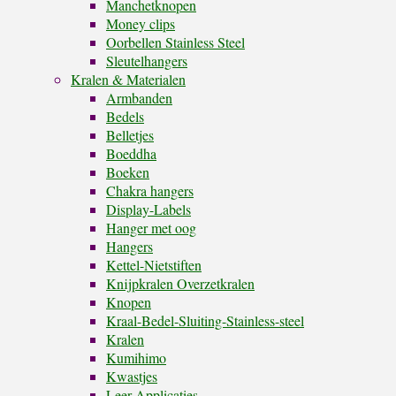
Manchetknopen
Money clips
Oorbellen Stainless Steel
Sleutelhangers
Kralen & Materialen
Armbanden
Bedels
Belletjes
Boeddha
Boeken
Chakra hangers
Display-Labels
Hanger met oog
Hangers
Kettel-Nietstiften
Knijpkralen Overzetkralen
Knopen
Kraal-Bedel-Sluiting-Stainless-steel
Kralen
Kumihimo
Kwastjes
Leer Applicaties