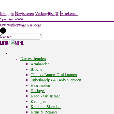
Inloggen
Registreren
Verlanglijst (0)
Afrekenen
0 product(en) - € 0,00
Uw winkelwagen is leeg!
MENU
Dames sieraden
Armbanden
Broche
Chunks-Button-Drukknopen
Enkelbandjes & Body Sieraden
Haarbanden
Horloges
Kado kaart sieraad
Kettingen
Kinderen Sieraden
Kruis & Religies