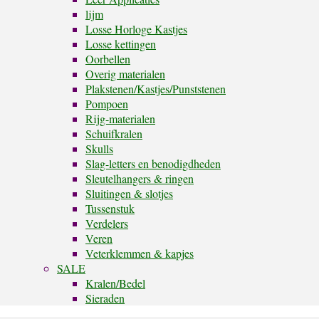
lijm
Losse Horloge Kastjes
Losse kettingen
Oorbellen
Overig materialen
Plakstenen/Kastjes/Punststenen
Pompoen
Rijg-materialen
Schuifkralen
Skulls
Slag-letters en benodigdheden
Sleutelhangers & ringen
Sluitingen & slotjes
Tussenstuk
Verdelers
Veren
Veterklemmen & kapjes
SALE
Kralen/Bedel
Sieraden