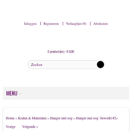
Inloggen
Registreren
Verlanglijst (0)
Afrekenen
0 product(en) - € 0,00
MENU
Dames sieraden
Home
Kralen & Materialen
Hanger met oog
Hanger met oog -bewerkt #2
«
>
>
>
Armbanden
Vorige
Volgende »