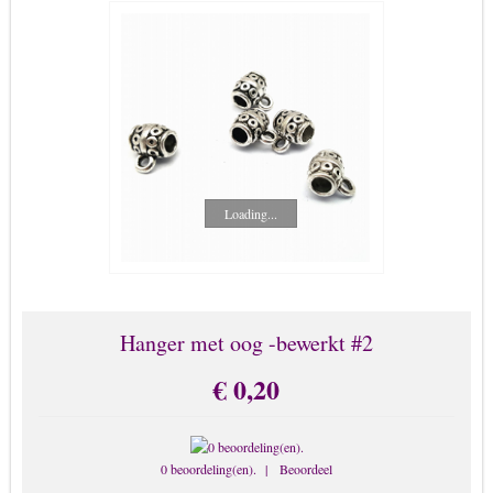
Broche
Chunks-Button-Drukknopen
Enkelbandjes & Body Sieraden
Haarbanden
Horloges
Kado kaart sieraad
Kettingen
Loading...
Kinderen Sieraden
Kruis & Religies
LOLITA Sieraden
Hanger met oog -bewerkt #2
Memory Lockets
Mobiel-benodigdheden
€ 0,20
Mondkapjes
Oorbellen
0 beoordeling(en).
|
Beoordeel
Parelsieraden