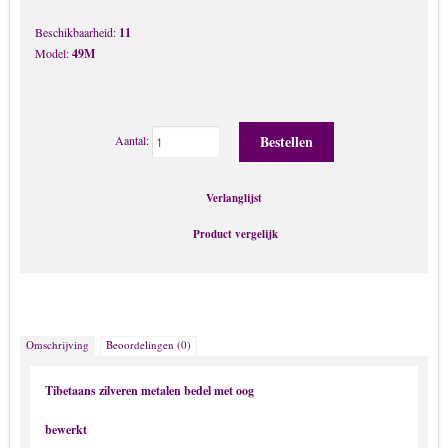
Riemen
Beschikbaarheid:
11
Ringen
Model:
49M
Sieraden met Swarovski stenen
Sieraden met teksten
Aantal:
Sieraden van Kurk
Sleutel & tassen Hangers
Verlanglijst
Speenkoord & Rammelaar
Tassen & Kleding
Product vergelijk
Urn – As – Crematorium kettingen
Heren sieraden
Armbanden
Omschrijving
Beoordelingen (0)
Das-speld / stropdas
Hip Hop kettingen
Tibetaans zilveren metalen bedel met oog
Horloge
bewerkt